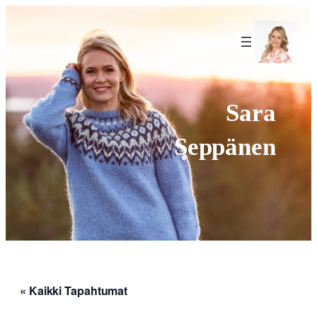
f
Sara
Seppänen
« Kaikki Tapahtumat