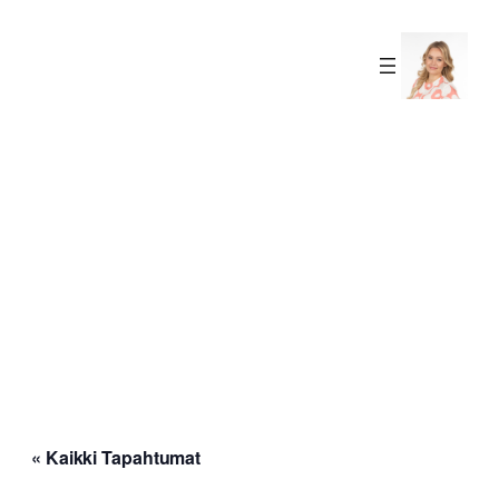
f
Sara
Seppänen
« Kaikki Tapahtumat