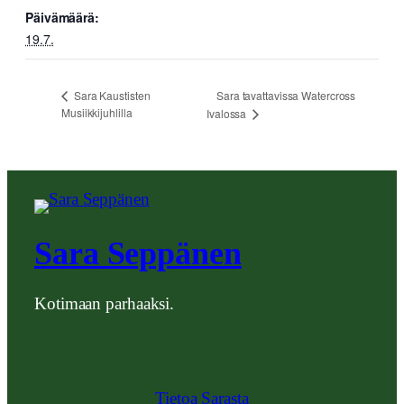
Päivämäärä:
19.7.
Sara tavattavissa Watercross
Sara Kaustisten
Musiikkijuhlilla
Ivalossa
Sara Seppänen
Kotimaan parhaaksi.
Tietoa Sarasta