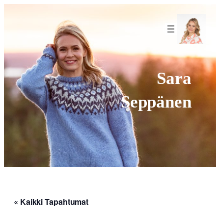
f
Sara
Seppänen
« Kaikki Tapahtumat