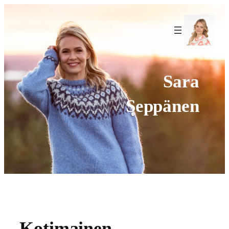
Siirry
sisältöön
f
Sara
Seppänen
Kotimainen