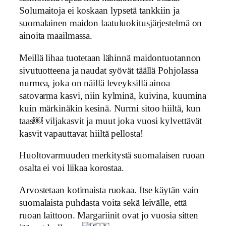
Solumaitoja ei koskaan lypsetä tankkiin ja
suomalainen maidon laatuluokitusjärjestelmä on
ainoita maailmassa.
Meillä lihaa tuotetaan lähinnä maidontuotannon
sivutuotteena ja naudat syövät täällä Pohjolassa
nurmea, joka on näillä leveyksillä ainoa
satovarma kasvi, niin kylminä, kuivina, kuumina
kuin märkinäkin kesinä. Nurmi sitoo hiiltä, kun
taas￼ viljakasvit ja muut joka vuosi kylvettävät
kasvit vapauttavat hiiltä pellosta!
Huoltovarmuuden merkitystä suomalaisen ruoan
osalta ei voi liikaa korostaa.
Arvostetaan kotimaista ruokaa. Itse käytän vain
suomalaista puhdasta voita sekä leivälle, että
ruoan laittoon. Margariinit ovat jo vuosia sitten