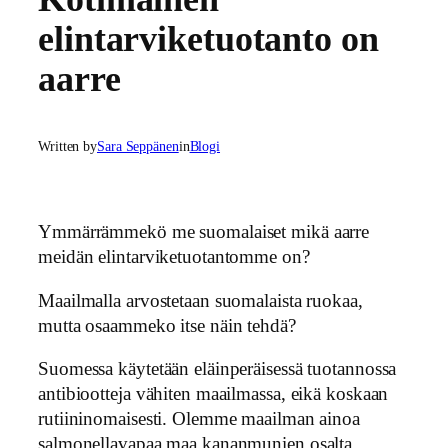
elintarviketuotanto on
aarre
Written by
Sara Seppänen
in
Blogi
Ymmärrämmekö me suomalaiset mikä aarre
meidän elintarviketuotantomme on?
Maailmalla arvostetaan suomalaista ruokaa,
mutta osaammeko itse näin tehdä?
Suomessa käytetään eläinperäisessä tuotannossa
antibiootteja vähiten maailmassa, eikä koskaan
rutiininomaisesti. Olemme maailman ainoa
salmonellavapaa maa kananmunien osalta.