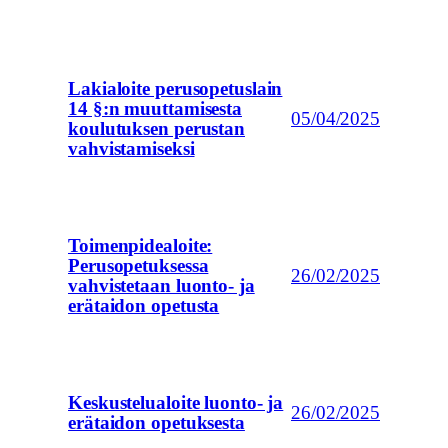
Lakialoite perusopetuslain
14 §:n muuttamisesta
05/04/2025
koulutuksen perustan
vahvistamiseksi
Toimenpidealoite:
Perusopetuksessa
26/02/2025
vahvistetaan luonto- ja
erätaidon opetusta
Keskustelualoite luonto- ja
26/02/2025
erätaidon opetuksesta