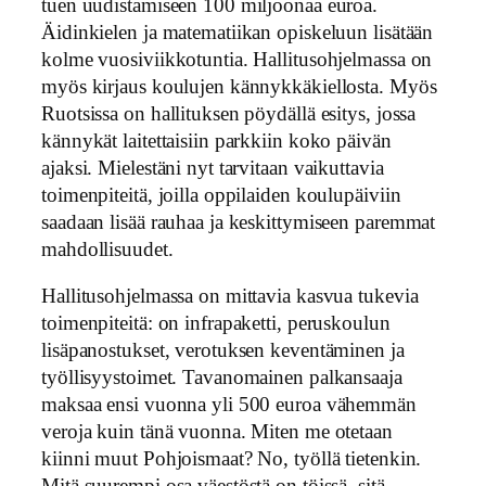
tuen uudistamiseen 100 miljoonaa euroa.
Äidinkielen ja matematiikan opiskeluun lisätään
kolme vuosiviikkotuntia. Hallitusohjelmassa on
myös kirjaus koulujen kännykkäkiellosta. Myös
Ruotsissa on hallituksen pöydällä esitys, jossa
kännykät laitettaisiin parkkiin koko päivän
ajaksi. Mielestäni nyt tarvitaan vaikuttavia
toimenpiteitä, joilla oppilaiden koulupäiviin
saadaan lisää rauhaa ja keskittymiseen paremmat
mahdollisuudet.
Hallitusohjelmassa on mittavia kasvua tukevia
toimenpiteitä: on infrapaketti, peruskoulun
lisäpanostukset, verotuksen keventäminen ja
työllisyystoimet. Tavanomainen palkansaaja
maksaa ensi vuonna yli 500 euroa vähemmän
veroja kuin tänä vuonna. Miten me otetaan
kiinni muut Pohjoismaat? No, työllä tietenkin.