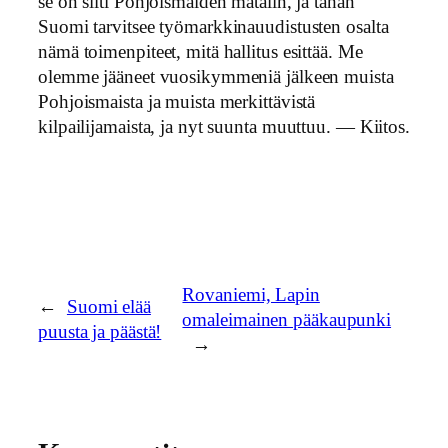
se on silti Pohjoismaiden matalin, ja tähän
Suomi tarvitsee työmarkkinauudistusten osalta
nämä toimenpiteet, mitä hallitus esittää. Me
olemme jääneet vuosikymmeniä jälkeen muista
Pohjoismaista ja muista merkittävistä
kilpailijamaista, ja nyt suunta muuttuu. — Kiitos.
Rovaniemi, Lapin
←
Suomi elää
omaleimainen pääkaupunki
puusta ja päästä!
→