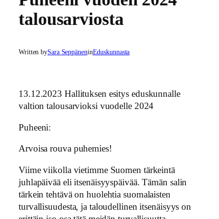
talousarviosta
Written by
Sara Seppänen
in
Eduskunnasta
13.12.2023 Hallituksen esitys eduskunnalle
valtion talousarvioksi vuodelle 2024
Puheeni:
Arvoisa rouva puhemies!
Viime viikolla vietimme Suomen tärkeintä
juhlapäivää eli itsenäisyyspäivää. Tämän salin
tärkein tehtävä on huolehtia suomalaisten
turvallisuudesta, ja taloudellinen itsenäisyys on
erittäin iso osa tätä meidän turvallisuutta.