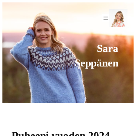
Siirry
sisältöön
f
Sara
Seppänen
Puheeni vuoden 2024