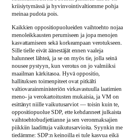
kriisiytymässä ja hyvinvointivaltiomme pohja
meinaa pudota pois.
Kaikkien oppositiopuolueiden vaihtoehto nojaa
menoleikkausten perumiseen ja jopa menojen
kasvattamiseen sekä korkeampaan verotukseen.
Sille tielle eivät äänestäjät ennen vaaleja
halunneet lähteä, ja se on myös tie, jolla seinä
nousee pystyyn, kun verotus on jo valmiiksi
maailman kärkitasoa. Hyvä oppositio,
hallituksen toimenpiteet ovat pitkälti
valtiovarainministeriön virkavastuulla laatimien
meno- ja verokartoitusten mukaisia, ja VM on
esittänyt niille vaikutusarviot — toisin kuin te,
oppositiopuolue SDP, ette kehdanneet julkaista
vaihtoehtobudjettianne ja sen veronmaksajien
piikkiin laadittuja vaikutusarvioita. Syynkin me
tiedämme: SDP:n keinoilla ei tule kasvua eikä