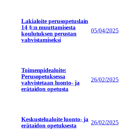
Lakialoite perusopetuslain
14 §:n muuttamisesta
05/04/2025
koulutuksen perustan
vahvistamiseksi
Toimenpidealoite:
Perusopetuksessa
26/02/2025
vahvistetaan luonto- ja
erätaidon opetusta
Keskustelualoite luonto- ja
26/02/2025
erätaidon opetuksesta