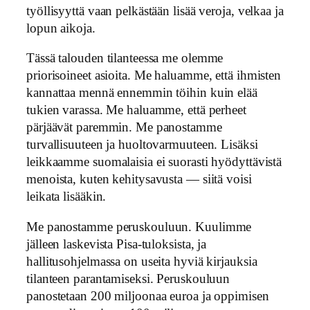
työllisyyttä vaan pelkästään lisää veroja, velkaa ja
lopun aikoja.
Tässä talouden tilanteessa me olemme
priorisoineet asioita. Me haluamme, että ihmisten
kannattaa mennä ennemmin töihin kuin elää
tukien varassa. Me haluamme, että perheet
pärjäävät paremmin. Me panostamme
turvallisuuteen ja huoltovarmuuteen. Lisäksi
leikkaamme suomalaisia ei suorasti hyödyttävistä
menoista, kuten kehitysavusta — siitä voisi
leikata lisääkin.
Me panostamme peruskouluun. Kuulimme
jälleen laskevista Pisa-tuloksista, ja
hallitusohjelmassa on useita hyviä kirjauksia
tilanteen parantamiseksi. Peruskouluun
panostetaan 200 miljoonaa euroa ja oppimisen