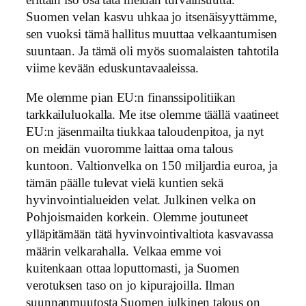
Suomen velan kasvu uhkaa jo itsenäisyyttämme,
sen vuoksi tämä hallitus muuttaa velkaantumisen
suuntaan. Ja tämä oli myös suomalaisten tahtotila
viime kevään eduskuntavaaleissa.
Me olemme pian EU:n finanssipolitiikan
tarkkailuluokalla. Me itse olemme täällä vaatineet
EU:n jäsenmailta tiukkaa taloudenpitoa, ja nyt
on meidän vuoromme laittaa oma talous
kuntoon. Valtionvelka on 150 miljardia euroa, ja
tämän päälle tulevat vielä kuntien sekä
hyvinvointialueiden velat. Julkinen velka on
Pohjoismaiden korkein. Olemme joutuneet
ylläpitämään tätä hyvinvointivaltiota kasvavassa
määrin velkarahalla. Velkaa emme voi
kuitenkaan ottaa loputtomasti, ja Suomen
verotuksen taso on jo kipurajoilla. Ilman
suunnanmuutosta Suomen julkinen talous on