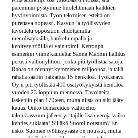
Mitä suurempi osa väestöstä on töissä, sitä
paremmin pystymme huolehtimaan kaikkien
hyvinvoinnista. Työn tekemisen esteitä on
purettava nopeasti. Kasvun ja työllisyyden
tavoittelu opposition ehdottamilla
menolisäyksillä, hankehumpalla ja
kehitysyhtiöillä ei vain toimi. Kerronpa
esimerkin viime kaudelta: Sanna Marinin hallitus
perusti valtionyhtiön, jonka piti työllistää satoja.
Rahaa on mennyt kymmenen miljoonaa, ja tällä
rahalla saatiin palkattua 15 henkilöä. Työkanava
Oy:n piti työllistää 400 osatyökykyistä henkilöä
vuoden 23 loppuun mennessä. Tavoitteita
laskettiin pian 170:een, mutta niistä on silti jääty
kauas. Onko demareiden vaihtoehto
talouskasvuun jälleen yrittäjille lisää veroja vaiko
kenties suklaata? Silläkö Suomi nousuun? En
usko. Suomen työllisyysaste on noussut, mutta